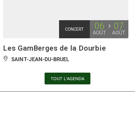
06
07
CONCERT
AOÛT
AOÛT
Les GamBerges de la Dourbie
SAINT-JEAN-DU-BRUEL
TOUT L'AGENDA