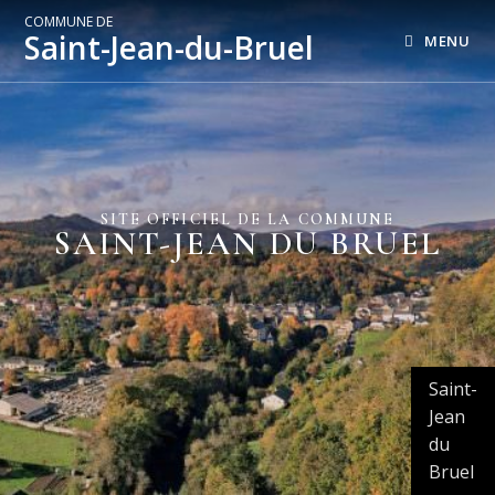
COMMUNE DE
Saint-Jean-du-Bruel
MENU
SITE OFFICIEL DE LA COMMUNE
SAINT-JEAN DU BRUEL
Saint-
Jean
du
Bruel