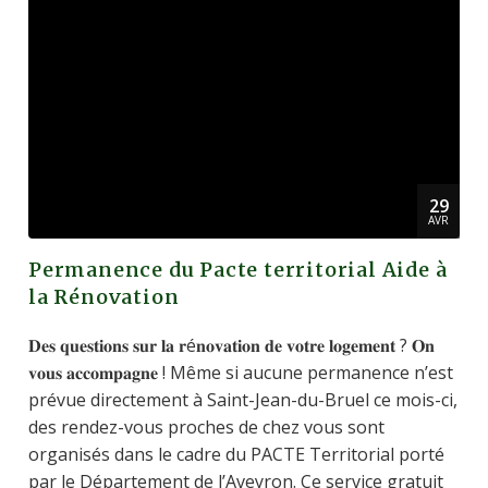
29
AVR
Permanence du Pacte territorial Aide à
la Rénovation
𝐃𝐞𝐬 𝐪𝐮𝐞𝐬𝐭𝐢𝐨𝐧𝐬 𝐬𝐮𝐫 𝐥𝐚 𝐫é𝐧𝐨𝐯𝐚𝐭𝐢𝐨𝐧 𝐝𝐞 𝐯𝐨𝐭𝐫𝐞 𝐥𝐨𝐠𝐞𝐦𝐞𝐧𝐭 ? 𝐎𝐧
𝐯𝐨𝐮𝐬 𝐚𝐜𝐜𝐨𝐦𝐩𝐚𝐠𝐧𝐞 ! Même si aucune permanence n’est
prévue directement à Saint-Jean-du-Bruel ce mois-ci,
des rendez-vous proches de chez vous sont
organisés dans le cadre du PACTE Territorial porté
par le Département de l’Aveyron. Ce service gratuit