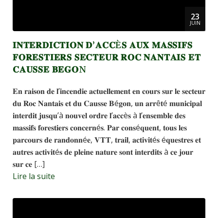
23
JUIN
𝐈𝐍𝐓𝐄𝐑𝐃𝐈𝐂𝐓𝐈𝐎𝐍 𝐃’𝐀𝐂𝐂È𝐒 𝐀𝐔𝐗 𝐌𝐀𝐒𝐒𝐈𝐅𝐒
𝐅𝐎𝐑𝐄𝐒𝐓𝐈𝐄𝐑𝐒 𝐒𝐄𝐂𝐓𝐄𝐔𝐑 𝐑𝐎𝐂 𝐍𝐀𝐍𝐓𝐀𝐈𝐒 𝐄𝐓
𝐂𝐀𝐔𝐒𝐒𝐄 𝐁𝐄𝐆𝐎N
𝐄𝐧 𝐫𝐚𝐢𝐬𝐨𝐧 𝐝𝐞 𝐥’𝐢𝐧𝐜𝐞𝐧𝐝𝐢𝐞 𝐚𝐜𝐭𝐮𝐞𝐥𝐥𝐞𝐦𝐞𝐧𝐭 𝐞𝐧 𝐜𝐨𝐮𝐫𝐬 𝐬𝐮𝐫 𝐥𝐞 𝐬𝐞𝐜𝐭𝐞𝐮𝐫
𝐝𝐮 𝐑𝐨𝐜 𝐍𝐚𝐧𝐭𝐚𝐢𝐬 𝐞𝐭 𝐝𝐮 𝐂𝐚𝐮𝐬𝐬𝐞 𝐁é𝐠𝐨𝐧, 𝐮𝐧 𝐚𝐫𝐫ê𝐭é 𝐦𝐮𝐧𝐢𝐜𝐢𝐩𝐚𝐥
𝐢𝐧𝐭𝐞𝐫𝐝𝐢𝐭 𝐣𝐮𝐬𝐪𝐮’à 𝐧𝐨𝐮𝐯𝐞𝐥 𝐨𝐫𝐝𝐫𝐞 𝐥’𝐚𝐜𝐜è𝐬 à 𝐥’𝐞𝐧𝐬𝐞𝐦𝐛𝐥𝐞 𝐝𝐞𝐬
𝐦𝐚𝐬𝐬𝐢𝐟𝐬 𝐟𝐨𝐫𝐞𝐬𝐭𝐢𝐞𝐫𝐬 𝐜𝐨𝐧𝐜𝐞𝐫𝐧é𝐬. 𝐏𝐚𝐫 𝐜𝐨𝐧𝐬é𝐪𝐮𝐞𝐧𝐭, 𝐭𝐨𝐮𝐬 𝐥𝐞𝐬
𝐩𝐚𝐫𝐜𝐨𝐮𝐫𝐬 𝐝𝐞 𝐫𝐚𝐧𝐝𝐨𝐧𝐧é𝐞, 𝐕𝐓𝐓, 𝐭𝐫𝐚𝐢𝐥, 𝐚𝐜𝐭𝐢𝐯𝐢𝐭é𝐬 é𝐪𝐮𝐞𝐬𝐭𝐫𝐞𝐬 𝐞𝐭
𝐚𝐮𝐭𝐫𝐞𝐬 𝐚𝐜𝐭𝐢𝐯𝐢𝐭é𝐬 𝐝𝐞 𝐩𝐥𝐞𝐢𝐧𝐞 𝐧𝐚𝐭𝐮𝐫𝐞 𝐬𝐨𝐧𝐭 𝐢𝐧𝐭𝐞𝐫𝐝𝐢𝐭𝐬 à 𝐜𝐞 𝐣𝐨𝐮𝐫
𝐬𝐮𝐫 𝐜𝐞 […]
Lire la suite