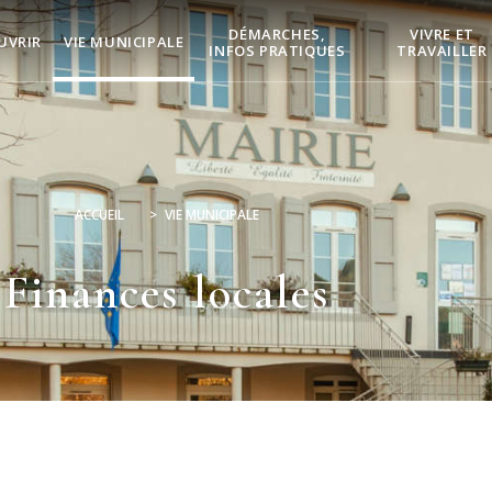
DÉMARCHES,
VIVRE ET
UVRIR
VIE MUNICIPALE
INFOS PRATIQUES
TRAVAILLER
ACCUEIL
>
VIE MUNICIPALE
Finances locales