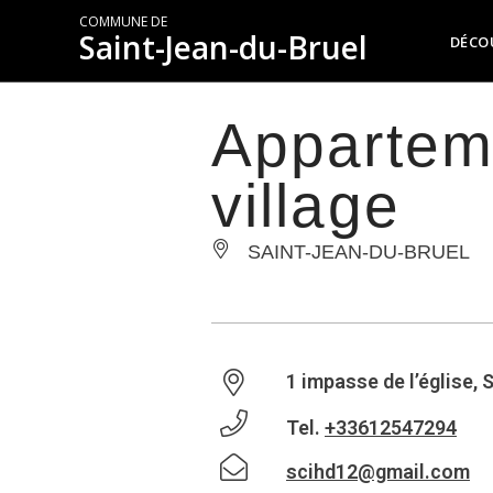
COMMUNE DE
Saint-Jean-du-Bruel
DÉCO
Appartem
village
SAINT-JEAN-DU-BRUEL
1 impasse de l’église,
Tel.
+33612547294
scihd12@gmail.com