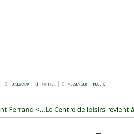
:
FACEBOOK
TWITTER
MESSENGER
PLUS
INFO TRAVAUX – Ligne Intercités Clermont-Ferrand <> Béziers